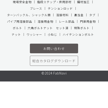
現場安全金物
階段ステップ・床用部材
鋼材加工
ブレース
テンションロッド
ターンバックル、シャックル類
溶接材料
裏当金
タブ
パイプ用溶接部品
溶接用金物
レール部品
門扉用金物
ボルト
六角ボルトナット セット済
特殊ボルト
ナット
ワッシャー
小ねじ
ハイテンションボルト
お問い合わせ
総合カタログダウンロード
©2024 FabNavi