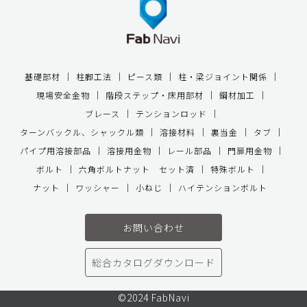
基礎部材
柱脚工法
ピース類
柱・梁ジョイント関係
現場安全金物
階段ステップ・床用部材
鋼材加工
ブレース
テンションロッド
ターンバックル、シャックル類
溶接材料
裏当金
タブ
パイプ用溶接部品
溶接用金物
レール部品
門扉用金物
ボルト
六角ボルトナット セット済
特殊ボルト
ナット
ワッシャー
小ねじ
ハイテンションボルト
お問い合わせ
総合カタログダウンロード
©2024 FabNavi