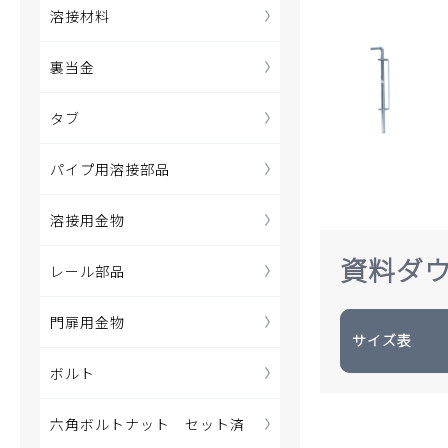
溶接材料
裏当金
タブ
パイプ用溶接部品
溶接用金物
資料ダ
レール部品
門扉用金物
サイズ表
ボルト
六角ボルトナット セット済