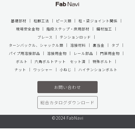
基礎部材
柱脚工法
ピース類
柱・梁ジョイント関係
現場安全金物
階段ステップ・床用部材
鋼材加工
ブレース
テンションロッド
ターンバックル、シャックル類
溶接材料
裏当金
タブ
パイプ用溶接部品
溶接用金物
レール部品
門扉用金物
ボルト
六角ボルトナット セット済
特殊ボルト
ナット
ワッシャー
小ねじ
ハイテンションボルト
お問い合わせ
総合カタログダウンロード
©2024 FabNavi