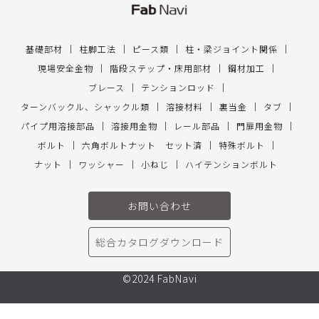
基礎部材
柱脚工法
ピース類
柱・梁ジョイント関係
現場安全金物
階段ステップ・床用部材
鋼材加工
ブレース
テンションロッド
ターンバックル、シャックル類
溶接材料
裏当金
タブ
パイプ用溶接部品
溶接用金物
レール部品
門扉用金物
ボルト
六角ボルトナット セット済
特殊ボルト
ナット
ワッシャー
小ねじ
ハイテンションボルト
お問い合わせ
総合カタログダウンロード
©2024 FabNavi