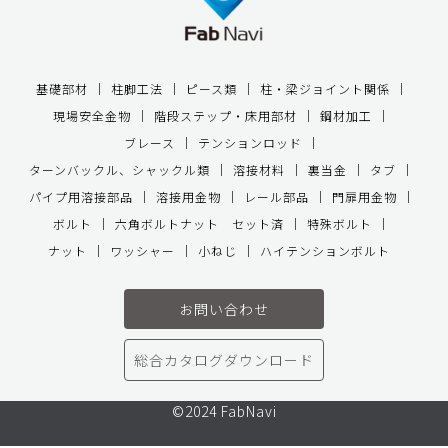
基礎部材
柱脚工法
ピース類
柱・梁ジョイント関係
現場安全金物
階段ステップ・床用部材
鋼材加工
ブレース
テンションロッド
ターンバックル、シャックル類
溶接材料
裏当金
タブ
パイプ用溶接部品
溶接用金物
レール部品
門扉用金物
ボルト
六角ボルトナット セット済
特殊ボルト
ナット
ワッシャー
小ねじ
ハイテンションボルト
お問い合わせ
総合カタログダウンロード
©2024 FabNavi