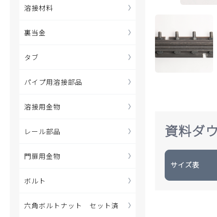
溶接材料
裏当金
タブ
パイプ用溶接部品
溶接用金物
資料ダ
レール部品
門扉用金物
サイズ表
ボルト
六角ボルトナット セット済