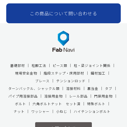
この商品について問い合わせる
基礎部材
柱脚工法
ピース類
柱・梁ジョイント関係
現場安全金物
階段ステップ・床用部材
鋼材加工
ブレース
テンションロッド
ターンバックル、シャックル類
溶接材料
裏当金
タブ
パイプ用溶接部品
溶接用金物
レール部品
門扉用金物
ボルト
六角ボルトナット セット済
特殊ボルト
ナット
ワッシャー
小ねじ
ハイテンションボルト