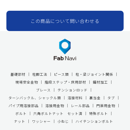
この商品について問い合わせる
基礎部材
柱脚工法
ピース類
柱・梁ジョイント関係
現場安全金物
階段ステップ・床用部材
鋼材加工
ブレース
テンションロッド
ターンバックル、シャックル類
溶接材料
裏当金
タブ
パイプ用溶接部品
溶接用金物
レール部品
門扉用金物
ボルト
六角ボルトナット セット済
特殊ボルト
ナット
ワッシャー
小ねじ
ハイテンションボルト