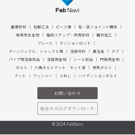
基礎部材
柱脚工法
ピース類
柱・梁ジョイント関係
現場安全金物
階段ステップ・床用部材
鋼材加工
ブレース
テンションロッド
ターンバックル、シャックル類
溶接材料
裏当金
タブ
パイプ用溶接部品
溶接用金物
レール部品
門扉用金物
ボルト
六角ボルトナット セット済
特殊ボルト
ナット
ワッシャー
小ねじ
ハイテンションボルト
お問い合わせ
総合カタログダウンロード
©2024 FabNavi