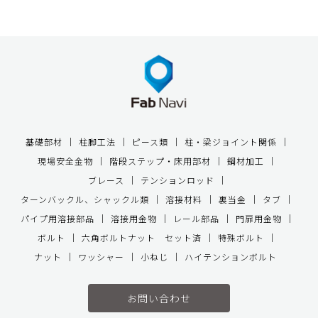
基礎部材
柱脚工法
ピース類
柱・梁ジョイント関係
現場安全金物
階段ステップ・床用部材
鋼材加工
ブレース
テンションロッド
ターンバックル、シャックル類
溶接材料
裏当金
タブ
パイプ用溶接部品
溶接用金物
レール部品
門扉用金物
ボルト
六角ボルトナット セット済
特殊ボルト
ナット
ワッシャー
小ねじ
ハイテンションボルト
お問い合わせ