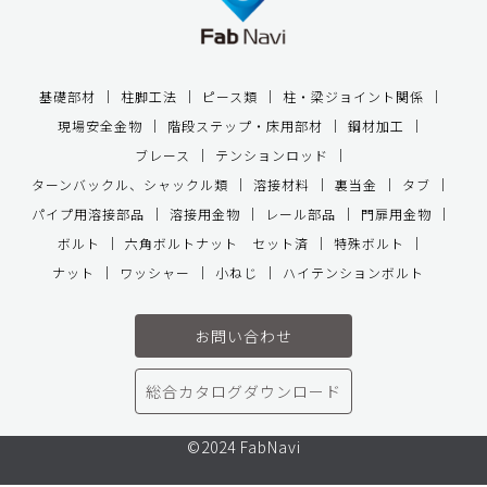
基礎部材
柱脚工法
ピース類
柱・梁ジョイント関係
現場安全金物
階段ステップ・床用部材
鋼材加工
ブレース
テンションロッド
ターンバックル、シャックル類
溶接材料
裏当金
タブ
パイプ用溶接部品
溶接用金物
レール部品
門扉用金物
ボルト
六角ボルトナット セット済
特殊ボルト
ナット
ワッシャー
小ねじ
ハイテンションボルト
お問い合わせ
総合カタログダウンロード
©2024 FabNavi