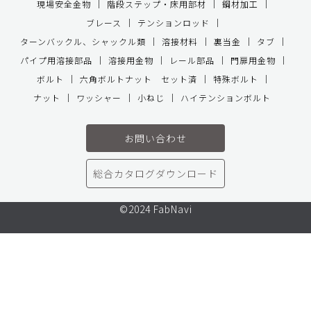
現場安全金物
階段ステップ・床用部材
鋼材加工
ブレース
テンションロッド
ターンバックル、シャックル類
溶接材料
裏当金
タブ
パイプ用溶接部品
溶接用金物
レール部品
門扉用金物
ボルト
六角ボルトナット セット済
特殊ボルト
ナット
ワッシャー
小ねじ
ハイテンションボルト
お問い合わせ
総合カタログダウンロード
©2024 FabNavi